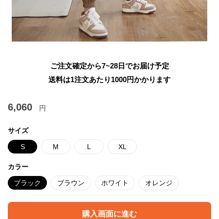
ご注文確定から7~28日でお届け予定
送料は1注文あたり
1000
円かかります
6,060
円
サイズ
S
M
L
XL
カラー
ブラック
ブラウン
ホワイト
オレンジ
購入画面に進む