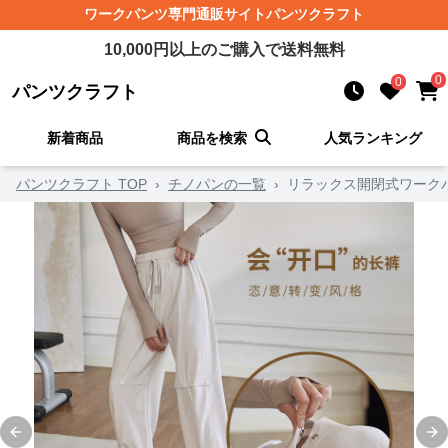
ワークパンツ
専門通販サイト
パンツクラフト
10,000
円以上のご購入で送料無料
0
0
パンツクラフト
新着商品
商品を検索
人気ランキング
パンツクラフト TOP
›
チノパンの一覧
›
リラックス開閉式ワーク
Previous slide
Ne