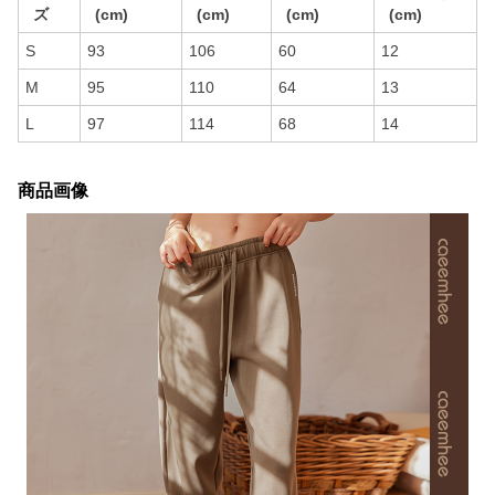
ズ
(cm)
(cm)
(cm)
(cm)
S
93
106
60
12
M
95
110
64
13
L
97
114
68
14
商品画像