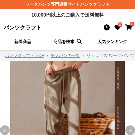
ワークパンツ
専門通販サイト
パンツクラフト
10,000
円以上のご購入で送料無料
0
0
パンツクラフト
新着商品
商品を検索
人気ランキング
パンツクラフト TOP
›
チノパンの一覧
›
リラックス ワークパンツ
Previous slide
Ne