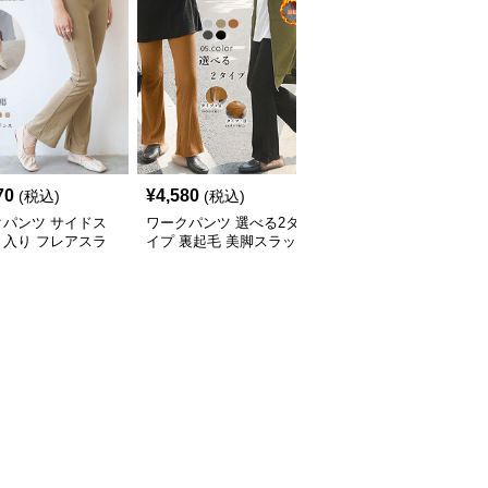
70
¥
4,580
¥
5,260
(税込)
(税込)
(税込)
クパンツ サイドス
ワークパンツ 選べる2タ
ワークパンツ レディー
ト入り フレアスラ
イプ 裏起毛 美脚スラッ
ス タック入り スラック
ス 美脚リブパンツ
クス レディース
ス ハーフパンツ 夏