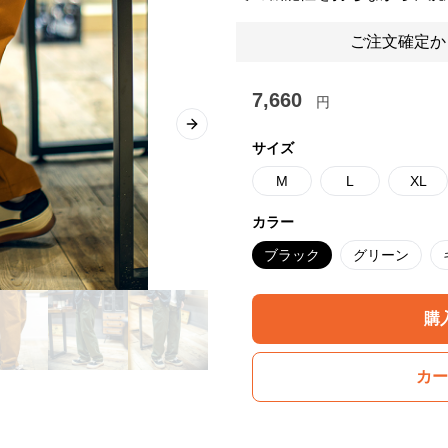
ご注文確定か
7,660
円
Next slide
サイズ
M
L
XL
カラー
ブラック
グリーン
購
カー