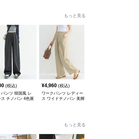
もっと見る
00
¥
4,960
¥
5,120
(税込)
(税込)
(税込)
パンツ 韓国風 レ
ワークパンツ レディー
ワークパンツ マタニテ
ス チノパン 4色展
ス ワイドチノパン 美脚
ィ美脚プリーツチノパン
ゆったりシルエット
体型カバー
もっと見る