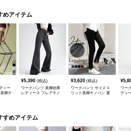
すめアイテム
¥
5,390
¥
3,620
¥
5,8
(税込)
(税込)
ディー
ワークパンツ 美脚効果
ワークパンツ サイドス
ワーク
 美脚チ
レディース フレアチノ
リット美脚チノパン 選
ディー
ルエッ
パン 脚長シルエット
べる2タイプ
開 
すすめアイテム