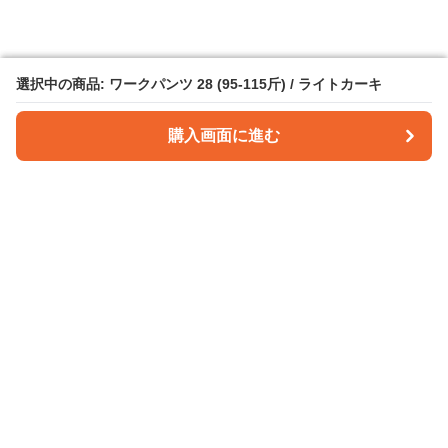
選択中の商品: ワークパンツ 28 (95-115斤) / ライトカーキ
選択中の商品: ワークパンツ 28 (95-115斤) / ライトカーキ
購入画面に進む
購入画面に進む
パンツクラフト
について