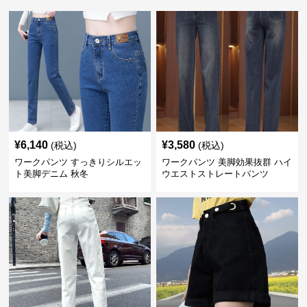
¥
6,140
¥
3,580
(税込)
(税込)
ワークパンツ すっきりシルエッ
ワークパンツ 美脚効果抜群 ハイ
ト美脚デニム 秋冬
ウエストストレートパンツ