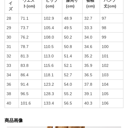
ウエス
ヒップ
膝周り
裾幅
パンツ
イ
ト(cm)
(cm)
(cm)
(cm)
丈(cm)
ズ
28
71.1
102.9
48.9
32.7
97
29
73.7
105.4
49.5
33.3
98
30
76.2
108.0
50.2
34.0
99
31
78.7
110.5
50.8
34.6
100
32
81.3
113.0
51.4
35.2
101
33
83.8
115.6
52.1
35.9
102
34
86.4
118.1
52.7
36.5
103
36
91.4
123.2
54.0
37.8
104
38
96.5
128.3
55.2
39.1
105
40
101.6
133.4
56.5
40.3
106
商品画像