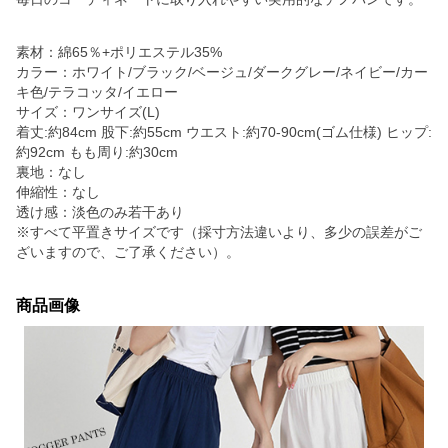
素材：綿65％+ポリエステル35%
カラー：ホワイト/ブラック/ベージュ/ダークグレー/ネイビー/カー
キ色/テラコッタ/イエロー
サイズ：ワンサイズ(L)
着丈:約84cm 股下:約55cm ウエスト:約70-90cm(ゴム仕様) ヒップ:
約92cm もも周り:約30cm
裏地：なし
伸縮性：なし
透け感：淡色のみ若干あり
※すべて平置きサイズです（採寸方法違いより、多少の誤差がご
ざいますので、ご了承ください）。
商品画像