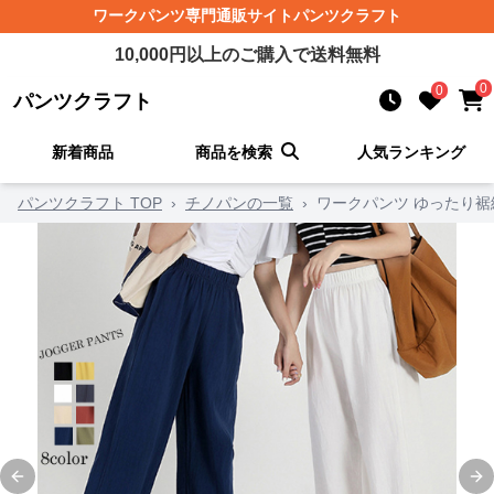
ワークパンツ
専門通販サイト
パンツクラフト
10,000
円以上のご購入で送料無料
0
0
パンツクラフト
新着商品
商品を検索
人気ランキング
パンツクラフト TOP
›
チノパンの一覧
›
ワークパンツ ゆったり裾
Previous slide
Ne