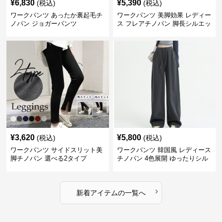
¥
6,830
¥
5,390
(税込)
(税込)
ワークパンツ あったか裏起毛チ
ワークパンツ 美脚効果 レディー
ノパン ジョガーパンツ
ス フレアチノパン 脚長シルエッ
ト
¥
3,620
¥
5,800
(税込)
(税込)
ワークパンツ サイドスリット美
ワークパンツ 韓国風 レディース
脚チノパン 選べる2タイプ
チノパン 4色展開 ゆったりシル
エット
›
新着アイテムの一覧へ