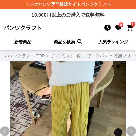
ワークパンツ
専門通販サイト
パンツクラフト
10,000
円以上のご購入で送料無料
0
0
パンツクラフト
新着商品
商品を検索
人気ランキング
パンツクラフト TOP
›
チノパンの一覧
›
ワークパンツ 冷感プリー
Previous slide
Ne