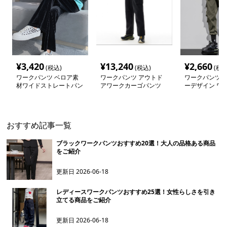
¥
3,420
¥
13,240
¥
2,660
(税込)
(税込)
(税込
ワークパンツ ベロア素
ワークパンツ アウトド
ワークパンツ 
材ワイドストレートパン
アワークカーゴパンツ
ーデザイン ワー
ツ
ゴパンツ
おすすめ記事一覧
ブラックワークパンツおすすめ20選！大人の品格ある商品
をご紹介
更新日
2026-06-18
レディースワークパンツおすすめ25選！女性らしさを引き
立てる商品をご紹介
更新日
2026-06-18