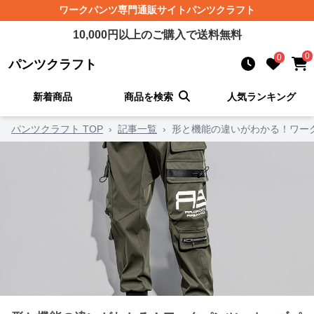
ワークパンツ
専門通販サイト
パンツクラフト
10,000
円以上のご購入で送料無料
0
0
パンツクラフト
新着商品
商品を検索
人気ランキング
パンツクラフト TOP
›
記事一覧
›
形と機能の違いがわかる！ワー