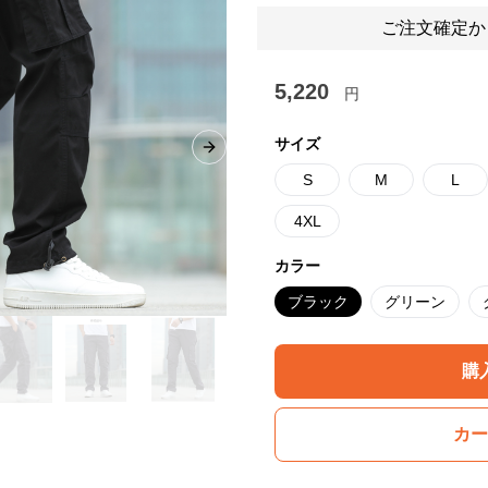
ご注文確定か
5,220
円
サイズ
Next slide
S
M
L
4XL
カラー
ブラック
グリーン
購
カー