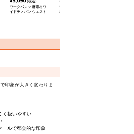
¥
5,090
¥
7,710
¥
5,610
(税込)
(税込)
(税込
ワークパンツ 麻素材ワ
ワークパンツ シアー冷
ワークパンツ 
イドチノパン ウエスト
感チノパン 光沢ワイド
着れる 楽ちん
ゴム レディース
パンツ
ワイドパンツ
点
で印象が大きく変わりま
くく扱いやすい
い
クールで都会的な印象