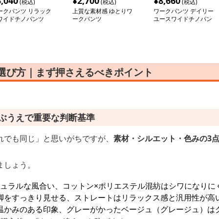
4,040
¥
2,700
¥
8,660
(税込)
(税込)
(税込)
ークパンツ リラック
上質な素材感 ゆとりワ
ワークパンツ デイリー
ワイドチノパンツ
ークパンツ
ユースワイドチノパン
の選び方｜まず押さえるべきポイント
選ぶうえで重要な判断基準
れでも同じ」と思いがちですが、
素材・シルエット・色みの3
ましょう。
ナチュラルな風合い、コットン×ポリエステル混紡はシワになりに
脚をすっきり見せる、ストレートはリラックス感と汎用性が高
温かみのある印象、グレーがかったベージュ（グレージュ）は