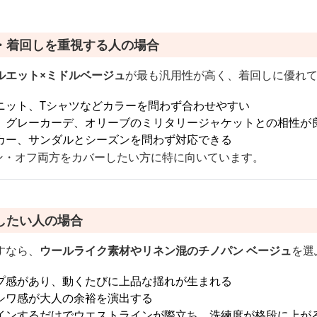
・着回しを重視する人の場合
ルエット×ミドルベージュ
が最も汎用性が高く、着回しに優れ
ニット、Tシャツなどカラーを問わず合わせやすい
、グレーカーデ、オリーブのミリタリージャケットとの相性が
カー、サンダルとシーズンを問わず対応できる
オン・オフ両方をカバーしたい方に特に向いています。
したい人の場合
すなら、
ウールライク素材やリネン混のチノパン ベージュ
を選
プ感があり、動くたびに上品な揺れが生まれる
シワ感が大人の余裕を演出する
インするだけでウエストラインが際立ち、洗練度が格段に上が