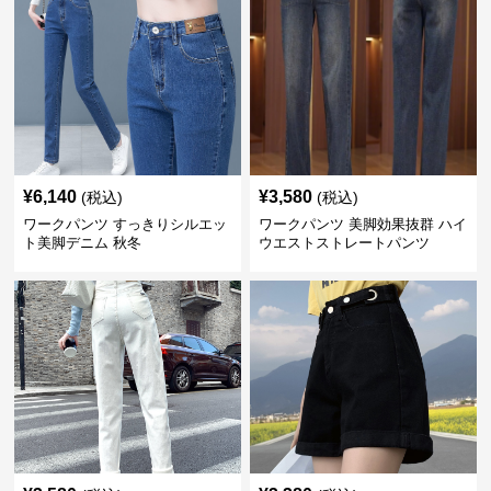
¥
6,140
¥
3,580
(税込)
(税込)
ワークパンツ すっきりシルエッ
ワークパンツ 美脚効果抜群 ハイ
ト美脚デニム 秋冬
ウエストストレートパンツ