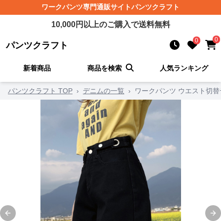
ワークパンツ
専門通販サイト
パンツクラフト
10,000
円以上のご購入で送料無料
0
0
パンツクラフト
新着商品
商品を検索
人気ランキング
パンツクラフト TOP
›
デニムの一覧
›
ワークパンツ ウエスト切
Previous slide
Ne