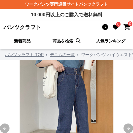
ワークパンツ
専門通販サイト
パンツクラフト
10,000
円以上のご購入で送料無料
0
0
パンツクラフト
新着商品
商品を検索
人気ランキング
パンツクラフト TOP
›
デニムの一覧
›
ワークパンツ ハイウエス
Previous slide
Ne