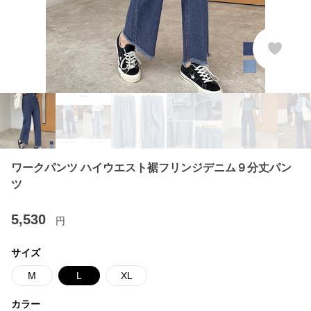
ワークパンツ ハイウエスト裾フリンジデニム９分丈パン
ツ
5,530
円
サイズ
M
L
XL
カラー