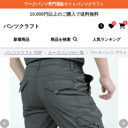
ワークパンツ
専門通販サイト
パンツクラフト
10,000
円以上のご購入で送料無料
0
0
パンツクラフト
新着商品
商品を検索
人気ランキング
パンツクラフト TOP
›
カーゴパンツの一覧
›
ワークパンツ アウ
Previous slide
Ne