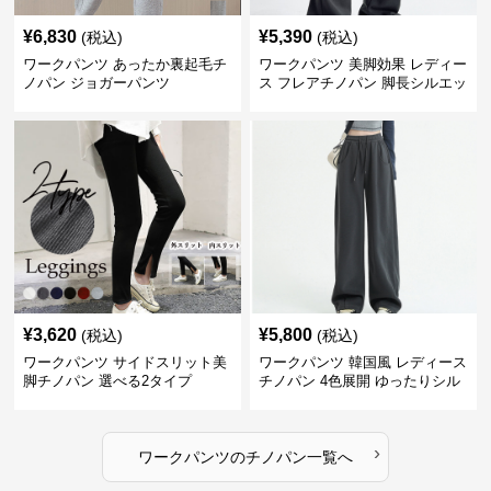
¥
6,830
¥
5,390
(税込)
(税込)
ワークパンツ あったか裏起毛チ
ワークパンツ 美脚効果 レディー
ノパン ジョガーパンツ
ス フレアチノパン 脚長シルエッ
ト
¥
3,620
¥
5,800
(税込)
(税込)
ワークパンツ サイドスリット美
ワークパンツ 韓国風 レディース
脚チノパン 選べる2タイプ
チノパン 4色展開 ゆったりシル
エット
›
ワークパンツ
の
チノパン
一覧へ