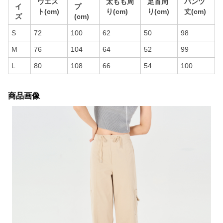
ウエス
太もも周
足首周
パンツ
イ
プ
ト(cm)
り(cm)
り(cm)
丈(cm)
ズ
(cm)
S
72
100
62
50
98
M
76
104
64
52
99
L
80
108
66
54
100
商品画像