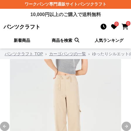
ワークパンツ
専門通販サイト
パンツクラフト
10,000
円以上のご購入で送料無料
0
0
パンツクラフト
新着商品
商品を検索
人気ランキング
パンツクラフト TOP
›
カーゴパンツの一覧
›
ゆったりシルエット
Previous slide
Ne