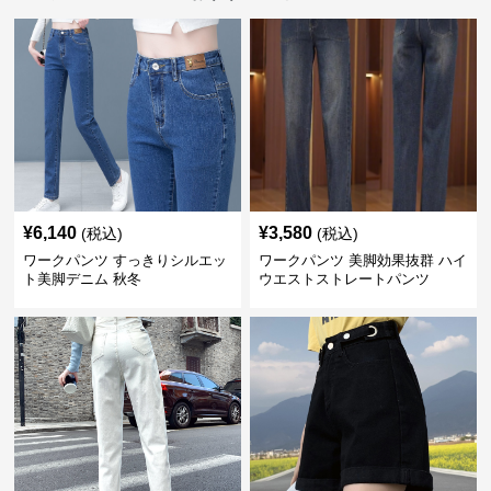
¥
6,140
¥
3,580
(税込)
(税込)
ワークパンツ すっきりシルエッ
ワークパンツ 美脚効果抜群 ハイ
ト美脚デニム 秋冬
ウエストストレートパンツ