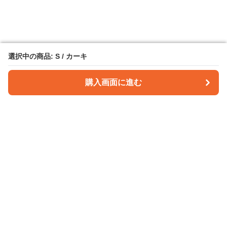
選択中の商品: S / カーキ
選択中の商品: S / カーキ
購入画面に進む
購入画面に進む
パンツクラフト
について