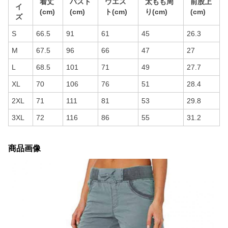
着丈
バスト
ウエス
太もも周
前股上
イ
(cm)
(cm)
ト(cm)
り(cm)
(cm)
ズ
S
66.5
91
61
45
26.3
M
67.5
96
66
47
27
L
68.5
101
71
49
27.7
XL
70
106
76
51
28.4
2XL
71
111
81
53
29.8
3XL
72
116
86
55
31.2
商品画像