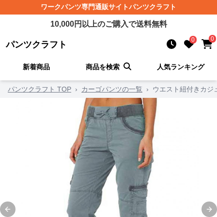
ワークパンツ
専門通販サイト
パンツクラフト
10,000
円以上のご購入で送料無料
0
0
パンツクラフト
新着商品
商品を検索
人気ランキング
パンツクラフト TOP
›
カーゴパンツの一覧
›
ウエスト紐付きカジ
Previous slide
Ne