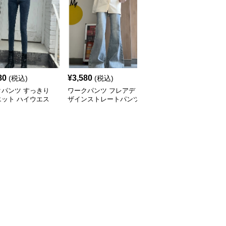
80
¥
3,580
¥
3,580
(税込)
(税込)
(税込)
クパンツ すっきり
ワークパンツ フレアデ
ワークパンツ ゆったり
エット ハイウエス
ザインストレートパンツ
ストレート ロングパン
ニム
ツ