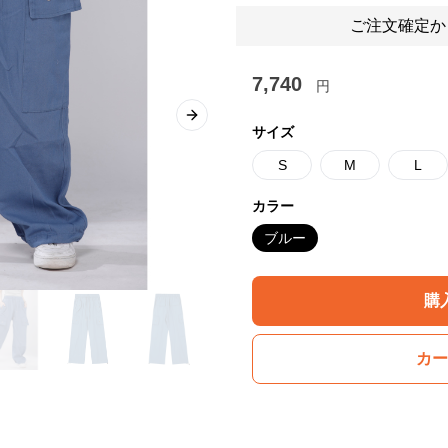
ご注文確定か
7,740
円
Next slide
サイズ
S
M
L
カラー
ブルー
購
カー