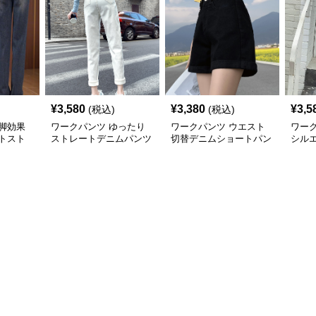
¥
3,580
¥
3,380
¥
3,5
(税込)
(税込)
脚効果
ワークパンツ ゆったり
ワークパンツ ウエスト
ワー
トスト
ストレートデニムパンツ
切替デニムショートパン
シル
ツ
トデ