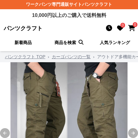
ワークパンツ
専門通販サイト
パンツクラフト
10,000
円以上のご購入で送料無料
0
0
パンツクラフト
新着商品
商品を検索
人気ランキング
パンツクラフト TOP
›
カーゴパンツの一覧
›
アウトドア多機能カ
Previous slide
Ne