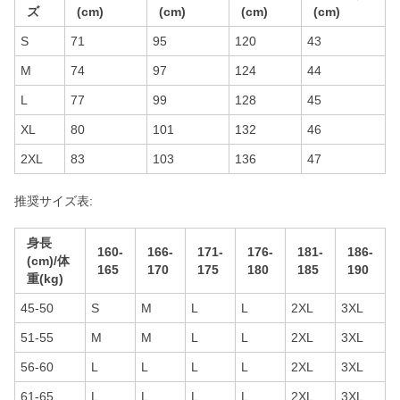
ズ
(cm)
(cm)
(cm)
(cm)
S
71
95
120
43
M
74
97
124
44
L
77
99
128
45
XL
80
101
132
46
2XL
83
103
136
47
推奨サイズ表:
身長
160-
166-
171-
176-
181-
186-
(cm)/体
165
170
175
180
185
190
重(kg)
45-50
S
M
L
L
2XL
3XL
51-55
M
M
L
L
2XL
3XL
56-60
L
L
L
L
2XL
3XL
61-65
L
L
L
L
2XL
3XL