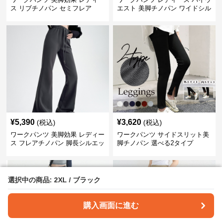
ス リブチノパン セミフレア
エスト 美脚チノパン ワイドシル
エット
¥
5,390
¥
3,620
(税込)
(税込)
ワークパンツ 美脚効果 レディー
ワークパンツ サイドスリット美
ス フレアチノパン 脚長シルエッ
脚チノパン 選べる2タイプ
ト
選択中の商品: 2XL / ブラック
選択中の商品: 2XL / ブラック
購入画面に進む
購入画面に進む