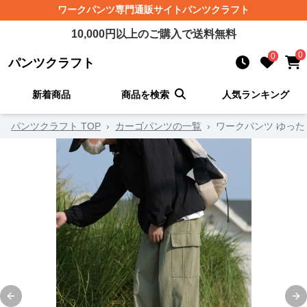
ワークパンツ
専門通販サイト
パンツクラフト
10,000
円以上のご購入で送料無料
0
0
パンツクラフト
新着商品
商品を検索
人気ランキング
パンツクラフト TOP
›
カーゴパンツの一覧
›
ワークパンツ ゆっ
Previous slide
Ne