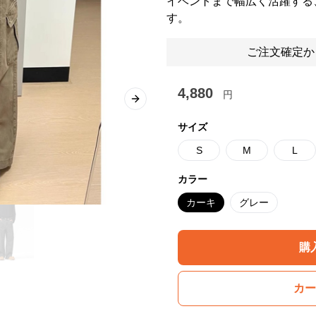
イベントまで幅広く活躍する
す。
ご注文確定か
4,880
円
Next slide
サイズ
S
M
L
カラー
カーキ
グレー
購
カー