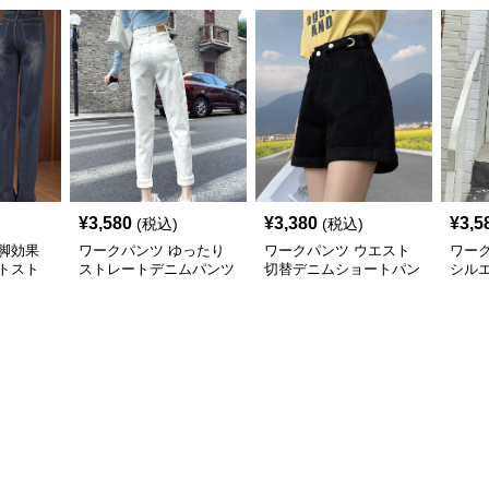
¥
3,580
¥
3,380
¥
3,5
(税込)
(税込)
脚効果
ワークパンツ ゆったり
ワークパンツ ウエスト
ワー
トスト
ストレートデニムパンツ
切替デニムショートパン
シル
ツ
トデ