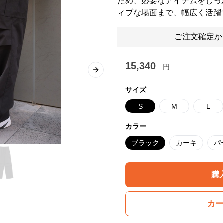
ため、必要なアイテムをしっ
ィブな場面まで、幅広く活躍
ご注文確定か
15,340
円
Next slide
サイズ
S
M
L
カラー
ブラック
カーキ
パ
購
カー