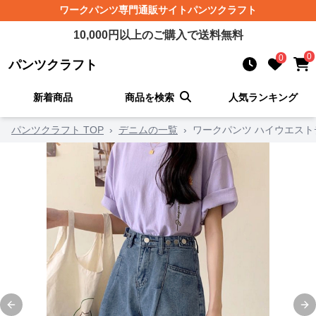
ワークパンツ
専門通販サイト
パンツクラフト
10,000
円以上のご購入で送料無料
0
0
パンツクラフト
新着商品
商品を検索
人気ランキング
パンツクラフト TOP
›
デニムの一覧
›
ワークパンツ ハイウエスト
Previous slide
Ne