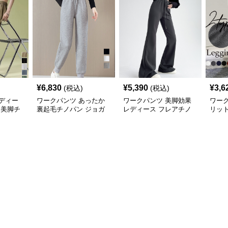
¥
6,830
¥
5,390
¥
3,6
(税込)
(税込)
ディー
ワークパンツ あったか
ワークパンツ 美脚効果
ワー
 美脚チ
裏起毛チノパン ジョガ
レディース フレアチノ
リッ
ルエッ
ーパンツ
パン 脚長シルエット
べる2