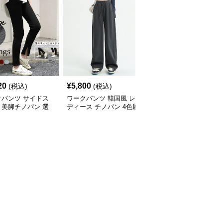
20
¥
5,800
¥
4,960
(税込)
(税込)
(税込)
クパンツ サイドス
ワークパンツ 韓国風 レ
ワークパンツ レディー
ト美脚チノパン 選
ディース チノパン 4色展
ス ワイドチノパン 美脚
タイプ
開 ゆったりシルエット
体型カバー