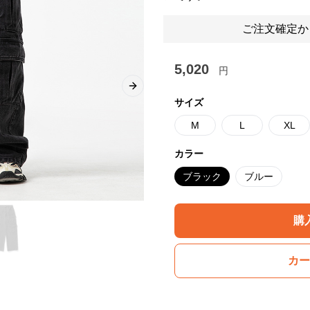
ご注文確定か
5,020
円
Next slide
サイズ
M
L
XL
カラー
ブラック
ブルー
購
カー