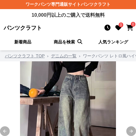
ワークパンツ
専門通販サイト
パンツクラフト
10,000
円以上のご購入で送料無料
0
0
パンツクラフト
新着商品
商品を検索
人気ランキング
パンツクラフト TOP
›
デニムの一覧
›
ワークパンツ レトロ風ハイ
Previous slide
Ne