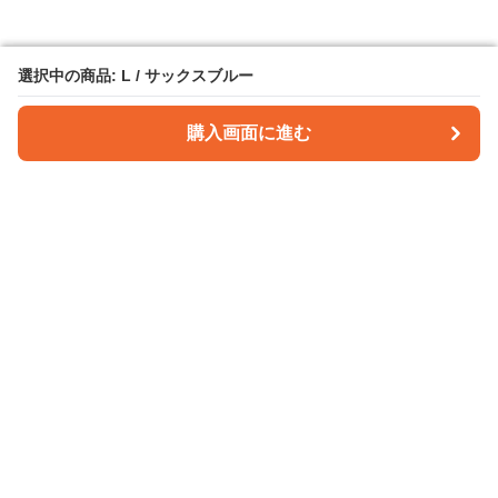
選択中の商品: L / サックスブルー
選択中の商品: L / サックスブルー
購入画面に進む
購入画面に進む
パンツクラフト
について
会社概要