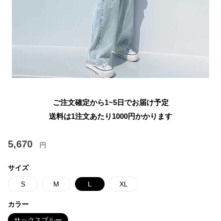
ご注文確定から1~5日でお届け予定
送料は1注文あたり
1000
円かかります
5,670
円
サイズ
S
M
L
XL
カラー
サックスブルー