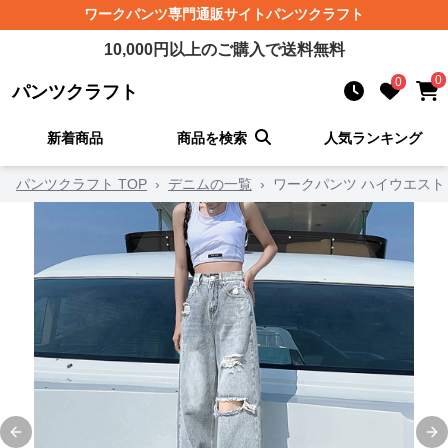
ワークパンツ
専門通販サイト
パンツクラフト
10,000
円以上のご購入で送料無料
0
0
パンツクラフト
新着商品
商品を検索
人気ランキング
パンツクラフト TOP
›
デニムの一覧
›
ワークパンツ ハイウエスト
Previous slide
Ne