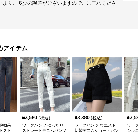
いより、多少の誤差がございますので、ご了承くださ
めアイテム
¥
3,580
¥
3,380
¥
3,5
(税込)
(税込)
脚効果
ワークパンツ ゆったり
ワークパンツ ウエスト
ワー
トスト
ストレートデニムパンツ
切替デニムショートパン
シル
ツ
トデ