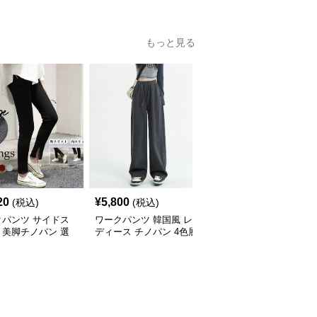
もっと見る
20
¥
5,800
¥
4,960
(税込)
(税込)
(税込)
クパンツ サイドス
ワークパンツ 韓国風 レ
ワークパンツ レディー
ト美脚チノパン 選
ディース チノパン 4色展
ス ワイドチノパン 美脚
タイプ
開 ゆったりシルエット
体型カバー