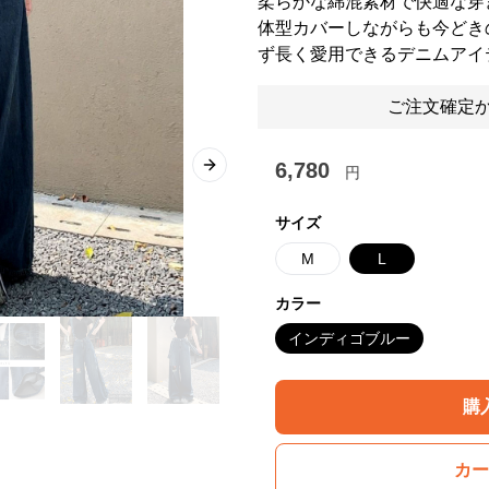
柔らかな綿混素材で快適な穿
体型カバーしながらも今どき
ず長く愛用できるデニムアイ
ご注文確定か
6,780
円
Next slide
サイズ
M
L
カラー
インディゴブルー
購
カー