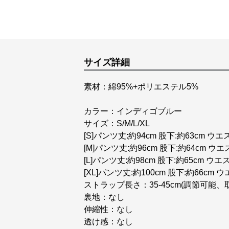
サイズ詳細
素材：綿95%+ポリエステル5%
カラー：インディゴブルー
サイズ：S/M/L/XL
[S]パンツ丈:約94cm 股下:約63cm ウエ
[M]パンツ丈:約96cm 股下:約64cm ウエ
[L]パンツ丈:約98cm 股下:約65cm ウエ
[XL]パンツ丈:約100cm 股下:約66cm 
ストラップ長さ：35-45cm(調節可能、
裏地：なし
伸縮性：なし
透け感：なし