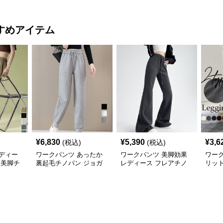
すめアイテム
¥
6,830
¥
5,390
¥
3,6
(税込)
(税込)
ディー
ワークパンツ あったか
ワークパンツ 美脚効果
ワー
 美脚チ
裏起毛チノパン ジョガ
レディース フレアチノ
リッ
ルエッ
ーパンツ
パン 脚長シルエット
べる2