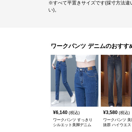
※すべて平置きサイズです(採寸方法違
い)。
ワークパンツ
デニム
のおすす
¥
6,140
¥
3,580
(税込)
(税込)
ワークパンツ すっきり
ワークパンツ 美
シルエット美脚デニム
抜群 ハイウエス
秋冬
レートパンツ