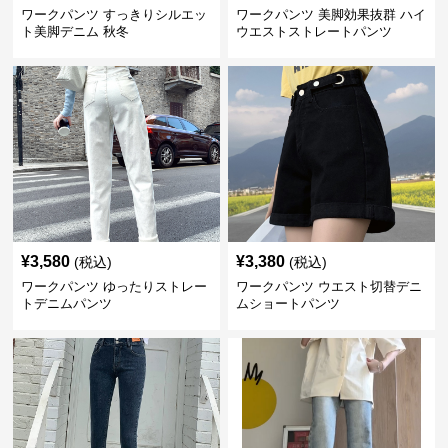
ワークパンツ すっきりシルエッ
ワークパンツ 美脚効果抜群 ハイ
ト美脚デニム 秋冬
ウエストストレートパンツ
¥
3,580
¥
3,380
(税込)
(税込)
ワークパンツ ゆったりストレー
ワークパンツ ウエスト切替デニ
トデニムパンツ
ムショートパンツ