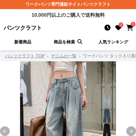
ワークパンツ
専門通販サイト
パンツクラフト
10,000
円以上のご購入で送料無料
0
0
パンツクラフト
新着商品
商品を検索
人気ランキング
パンツクラフト TOP
›
デニムの一覧
›
ワークパンツ タック入り
Previous slide
Ne