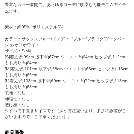
豊富なカラー展開で、あらゆるコーデに馴染む万能デニムアイテ
ムです。
素材：綿95%+ポリエステル5%
カラー：サックスブルー/インディゴブルー/ブラック/ダークベー
ジュ/オフホワイト
サイズ：S/M/L
[S]着丈:約99cm 股下:約67cm ウエスト:約64cm ヒップ:約112cm
もも周り:約64cm
[M]着丈:約101cm 股下:約68cm ウエスト:約68cm ヒップ:約116cm
もも周り:約66cm
[L]着丈:約103cm 股下:約69cm ウエスト:約72cm ヒップ:約118cm
もも周り:約68cm
裏地：なし
伸縮性：なし
透け感：なし
※すべて平置きサイズです（採寸方法違いより、多少の誤差がご
ざいますので、ご了承ください）。
商品画像