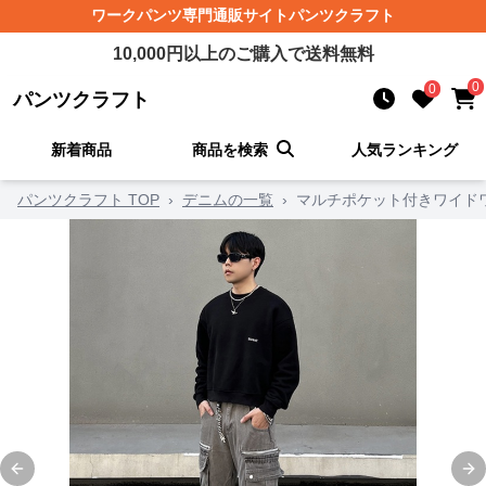
ワークパンツ
専門通販サイト
パンツクラフト
10,000
円以上のご購入で送料無料
0
0
パンツクラフト
新着商品
商品を検索
人気ランキング
パンツクラフト TOP
›
デニムの一覧
›
マルチポケット付きワイド
Previous slide
Ne