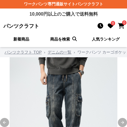
ワークパンツ
専門通販サイト
パンツクラフト
10,000
円以上のご購入で送料無料
0
0
パンツクラフト
新着商品
商品を検索
人気ランキング
パンツクラフト TOP
›
デニムの一覧
›
ワークパンツ カーゴポケ
Previous slide
Ne