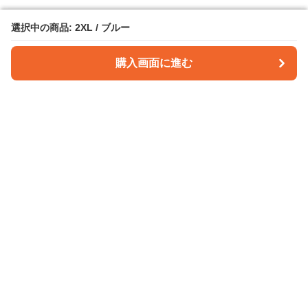
選択中の商品: 2XL / ブルー
選択中の商品: 2XL / ブルー
購入画面に進む
購入画面に進む
パンツクラフト
について
会社概要