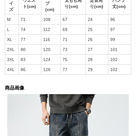
ウエス
太もも周
足首周
パンツ
イ
プ
ト(cm)
り(cm)
り(cm)
丈(cm)
ズ
(cm)
M
71
108
67
24
96
L
74
112
69
25
97
XL
77
116
71
26
99
2XL
80
120
73
27
101
3XL
83
124
75
28
102
4XL
86
128
77
29
102
商品画像