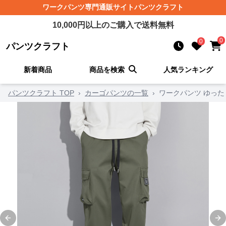
ワークパンツ
専門通販サイト
パンツクラフト
10,000
円以上のご購入で送料無料
0
0
パンツクラフト
新着商品
商品を検索
人気ランキング
パンツクラフト TOP
›
カーゴパンツの一覧
›
ワークパンツ ゆっ
Previous slide
Ne