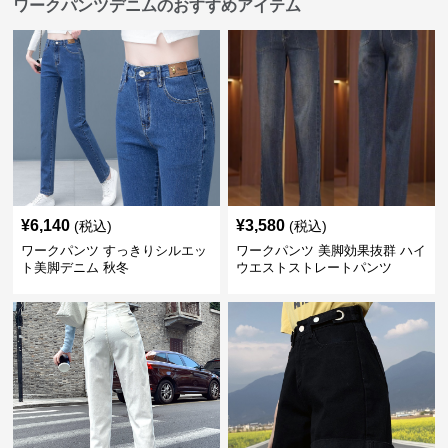
ワークパンツデニムのおすすめアイテム
¥
6,140
¥
3,580
(税込)
(税込)
ワークパンツ すっきりシルエッ
ワークパンツ 美脚効果抜群 ハイ
ト美脚デニム 秋冬
ウエストストレートパンツ