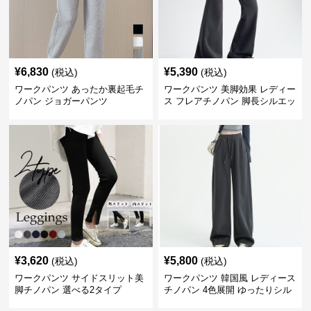
¥
6,830
¥
5,390
(税込)
(税込)
ワークパンツ あったか裏起毛チ
ワークパンツ 美脚効果 レディー
ノパン ジョガーパンツ
ス フレアチノパン 脚長シルエッ
ト
¥
3,620
¥
5,800
(税込)
(税込)
ワークパンツ サイドスリット美
ワークパンツ 韓国風 レディース
脚チノパン 選べる2タイプ
チノパン 4色展開 ゆったりシル
エット