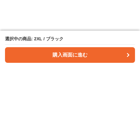
選択中の商品: 2XL / ブラック
選択中の商品: 2XL / ブラック
購入画面に進む
購入画面に進む
パンツクラフト
について