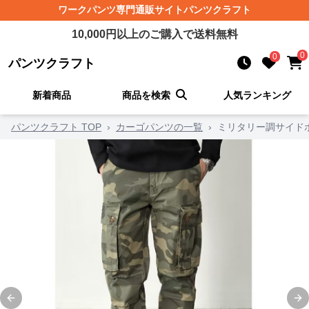
ワークパンツ
専門通販サイト
パンツクラフト
10,000
円以上のご購入で送料無料
0
0
パンツクラフト
新着商品
商品を検索
人気ランキング
パンツクラフト TOP
›
カーゴパンツの一覧
›
ミリタリー調サイド
Previous slide
Ne