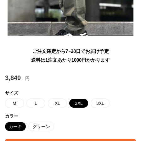
ご注文確定から7~28日でお届け予定
送料は1注文あたり
1000
円かかります
3,840
円
サイズ
M
L
XL
2XL
3XL
カラー
カーキ
グリーン