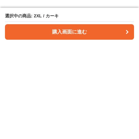
選択中の商品: 2XL / カーキ
選択中の商品: 2XL / カーキ
購入画面に進む
購入画面に進む
パンツクラフト
について
会社概要