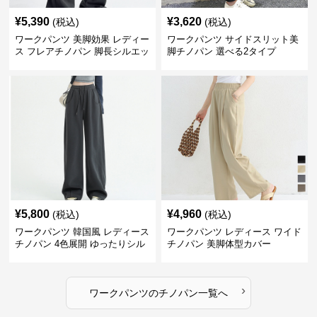
¥
5,390
¥
3,620
(税込)
(税込)
ワークパンツ 美脚効果 レディー
ワークパンツ サイドスリット美
ス フレアチノパン 脚長シルエッ
脚チノパン 選べる2タイプ
ト
¥
5,800
¥
4,960
(税込)
(税込)
ワークパンツ 韓国風 レディース
ワークパンツ レディース ワイド
チノパン 4色展開 ゆったりシル
チノパン 美脚体型カバー
エット
›
ワークパンツ
の
チノパン
一覧へ