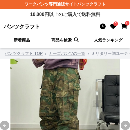
ワークパンツ
専門通販サイト
パンツクラフト
10,000
円以上のご購入で送料無料
0
0
パンツクラフト
新着商品
商品を検索
人気ランキング
パンツクラフト TOP
›
カーゴパンツの一覧
›
ミリタリー調ユーテ
Previous slide
Ne