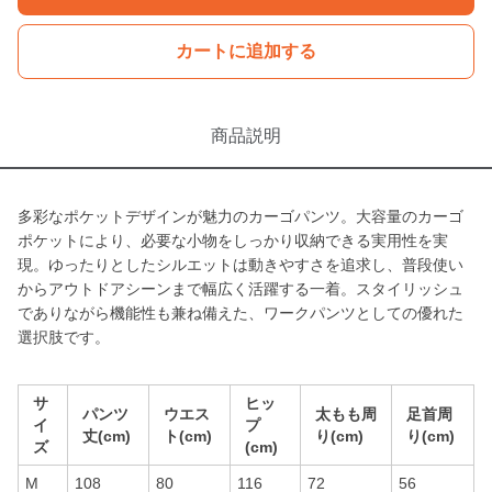
カートに追加する
商品説明
多彩なポケットデザインが魅力のカーゴパンツ。大容量のカーゴ
ポケットにより、必要な小物をしっかり収納できる実用性を実
現。ゆったりとしたシルエットは動きやすさを追求し、普段使い
からアウトドアシーンまで幅広く活躍する一着。スタイリッシュ
でありながら機能性も兼ね備えた、ワークパンツとしての優れた
選択肢です。
サ
ヒッ
パンツ
ウエス
太もも周
足首周
イ
プ
丈(cm)
ト(cm)
り(cm)
り(cm)
ズ
(cm)
M
108
80
116
72
56