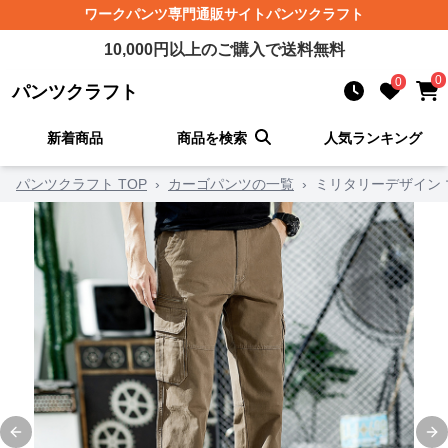
ワークパンツ
専門通販サイト
パンツクラフト
10,000
円以上のご購入で送料無料
0
0
パンツクラフト
新着商品
商品を検索
人気ランキング
パンツクラフト TOP
›
カーゴパンツの一覧
›
ミリタリーデザイン 
Previous slide
Ne